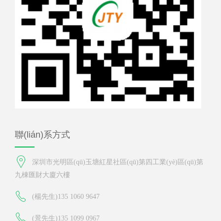
聯(lián)系方式
深圳市光明區(qū)玉塘紅星社區(qū)第四工業(yè)區(qū)第
九棟匯財大廈六樓
(楊先生)135 1060 9647
(景先生)135 1099 0967