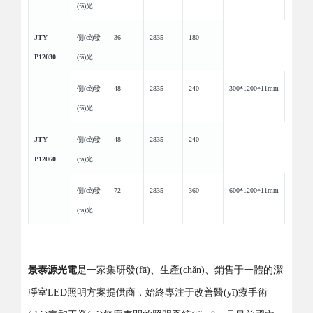
(fā)光
JTY-
側(cè)發
36
2835
180
P12030
(fā)光
側(cè)發
48
2835
240
300*1200*11mm
(fā)光
JTY-
側(cè)發
48
2835
240
P12060
(fā)光
側(cè)發
72
2835
360
600*1200*11mm
(fā)光
景泰源光電
是一家集研發(fā)、生產(chǎn)、銷售于一體的潔
凈室LED照明方案提供商，始終專注于改善醫(yī)療手術